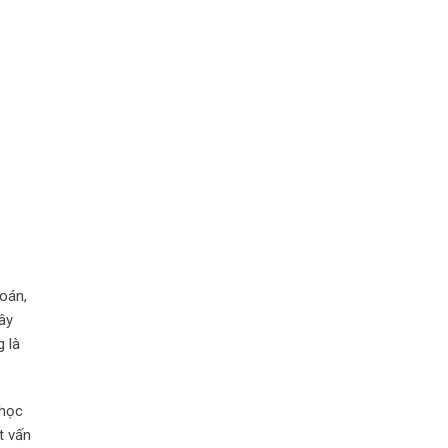
Toán,
ây
 là
 học
t vấn