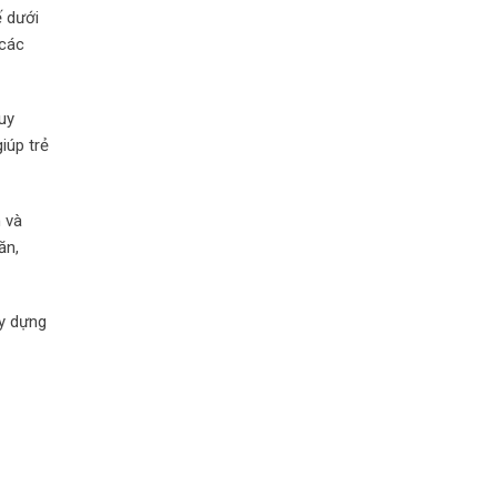
ế dưới
 các
uy
iúp trẻ
 và
ăn,
ây dựng