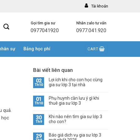
Tài khoản
Gọi tìm gia sư
Nhắn zalo tư vấn
0977041920
0977.041.920
nhân sự
Bảng học phí
CART
Bài viết liên quan
Lợi ích khi cho con học cùng
02
gia sư lớp 3 tại nhà
Th10
Phụ huynh cần lưu ý gì khi
01
thuê gia sư lớp 3
Th10
u quả.
Khi nào nên tìm gia sư lớp 3
30
h học
cho con?
Th9
Báo giá dịch vụ gia sư lớp 3
29