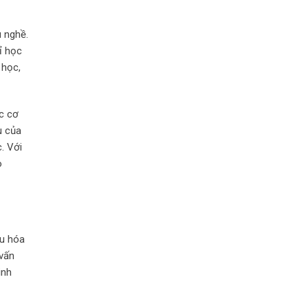
 nghề.
ỉ học
 học,
c cơ
u của
. Với
o
ưu hóa
 vấn
inh