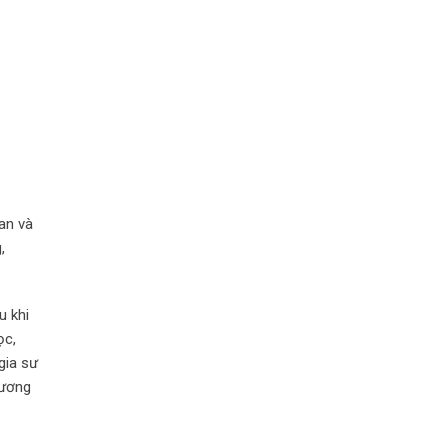
ian và
,
u khi
ọc,
gia sư
hương