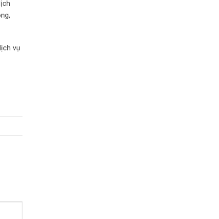
lịch
óng,
dịch vụ