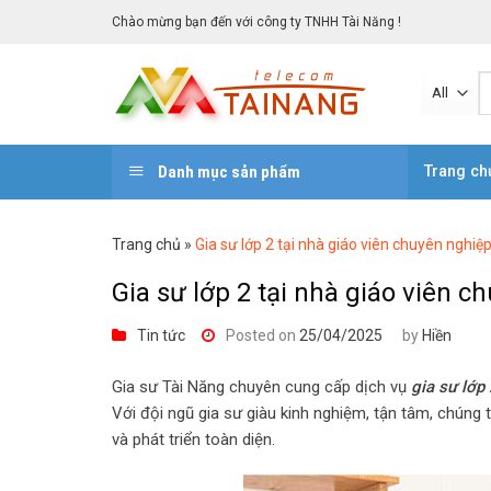
Skip
Chào mừng bạn đến với công ty TNHH Tài Năng !
to
content
Danh mục sản phẩm
Trang ch
Trang chủ
»
Gia sư lớp 2 tại nhà giáo viên chuyên nghiệ
Gia sư lớp 2 tại nhà giáo viên c
Tin tức
Posted on
25/04/2025
by
Hiền
Gia sư Tài Năng chuyên cung cấp dịch vụ
gia sư lớp
Với đội ngũ gia sư giàu kinh nghiệm, tận tâm, chúng 
và phát triển toàn diện.