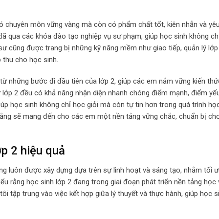
có chuyên môn vững vàng mà còn có phẩm chất tốt, kiên nhẫn và yêu
 đã qua các khóa đào tạo nghiệp vụ sư phạm, giúp học sinh không ch
 sư cũng được trang bị những kỹ năng mềm như giao tiếp, quản lý lớp
p thu cho học sinh.
từ những bước đi đầu tiên của lớp 2, giúp các em nắm vững kiến thứ
 sư lớp 2 đều có khả năng nhận diện nhanh chóng điểm mạnh, điểm yế
giúp học sinh không chỉ học giỏi mà còn tự tin hơn trong quá trình học
in rằng sẽ mang đến cho các em một nền tảng vững chắc, chuẩn bị ch
p 2 hiệu quả
ăng luôn được xây dựng dựa trên sự linh hoạt và sáng tạo, nhằm tối 
hiểu rằng học sinh lớp 2 đang trong giai đoạn phát triển nền tảng học
ôi tập trung vào việc kết hợp giữa lý thuyết và thực hành, giúp học s