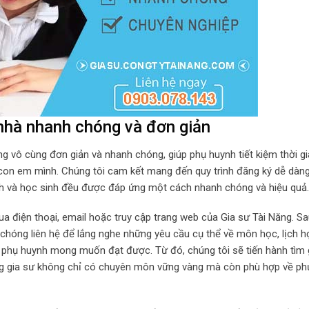
i nhà nhanh chóng và đơn giản
ăng vô cùng đơn giản và nhanh chóng, giúp phụ huynh tiết kiệm thời g
 con em mình. Chúng tôi cam kết mang đến quy trình đăng ký dễ dàng
h và học sinh đều được đáp ứng một cách nhanh chóng và hiệu quả.
qua điện thoại, email hoặc truy cập trang web của Gia sư Tài Năng. Sa
 chóng liên hệ để lắng nghe những yêu cầu cụ thể về môn học, lịch h
 phụ huynh mong muốn đạt được. Từ đó, chúng tôi sẽ tiến hành tìm 
ng gia sư không chỉ có chuyên môn vững vàng mà còn phù hợp về p