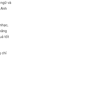
n ngữ và
g Anh
nhạc,
 năng
uả tốt
g chỉ