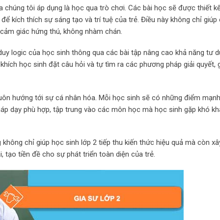
chúng tôi áp dụng là học qua trò chơi. Các bài học sẽ được thiết k
ể kích thích sự sáng tạo và trí tuệ của trẻ. Điều này không chỉ giúp
 cảm giác hứng thú, không nhàm chán.
 duy logic của học sinh thông qua các bài tập nâng cao khả năng tư d
khích học sinh đặt câu hỏi và tự tìm ra các phương pháp giải quyết, g
luôn hướng tới sự cá nhân hóa. Mỗi học sinh sẽ có những điểm mạnh
pháp dạy phù hợp, tập trung vào các môn học mà học sinh gặp khó kh
 không chỉ giúp học sinh lớp 2 tiếp thu kiến thức hiệu quả mà còn x
 tạo tiền đề cho sự phát triển toàn diện của trẻ.