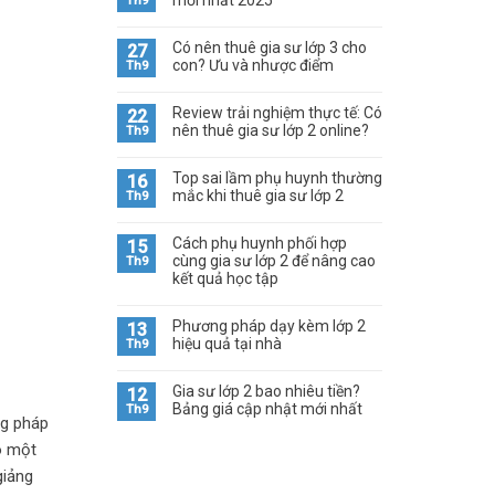
mới nhất 2025
Th9
Có nên thuê gia sư lớp 3 cho
27
con? Ưu và nhược điểm
Th9
Review trải nghiệm thực tế: Có
22
nên thuê gia sư lớp 2 online?
Th9
Top sai lầm phụ huynh thường
16
mắc khi thuê gia sư lớp 2
Th9
Cách phụ huynh phối hợp
15
cùng gia sư lớp 2 để nâng cao
Th9
kết quả học tập
Phương pháp dạy kèm lớp 2
13
hiệu quả tại nhà
Th9
Gia sư lớp 2 bao nhiêu tiền?
12
Bảng giá cập nhật mới nhất
Th9
ng pháp
ó một
giảng